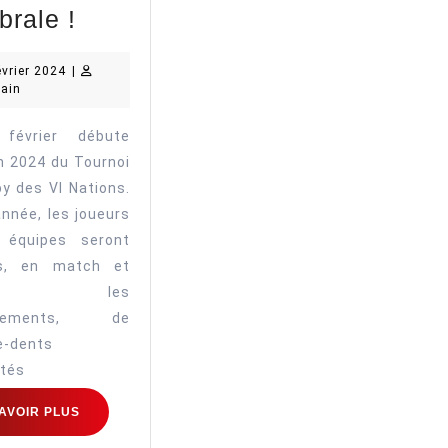
Rugby
brale !
2.0
9
évrier 2024
|
et
Nice
février
rain
tournoi
Brain
2024
des
 février débute
on 2024 du Tournoi
VI
y des VI Nations.
Nations
nnée, les joueurs
2024
 équipes seront
:
és, en match et
des
rant les
protège-
înements, de
dents
e-dents
tés
connectés
pour
EN
AVOIR PLUS
SAVOIR
faciliter
PLUS