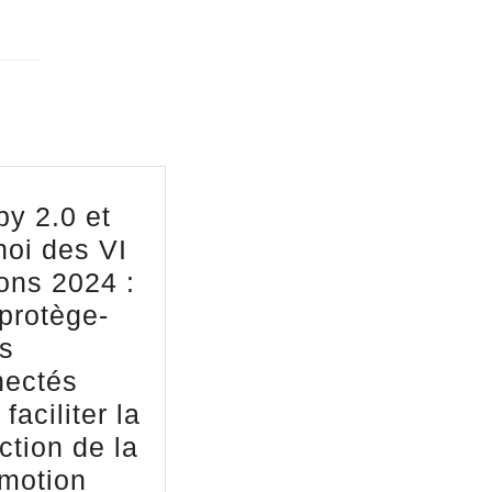
y 2.0 et
noi des VI
ons 2024 :
protège-
s
nectés
faciliter la
ction de la
motion