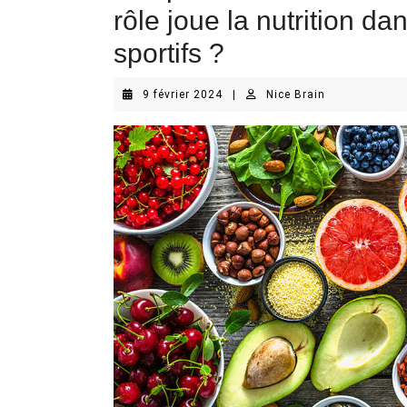
rôle joue la nutrition d
sportifs ?
9
Nice
9 février 2024
|
Nice Brain
février
Brain
2024