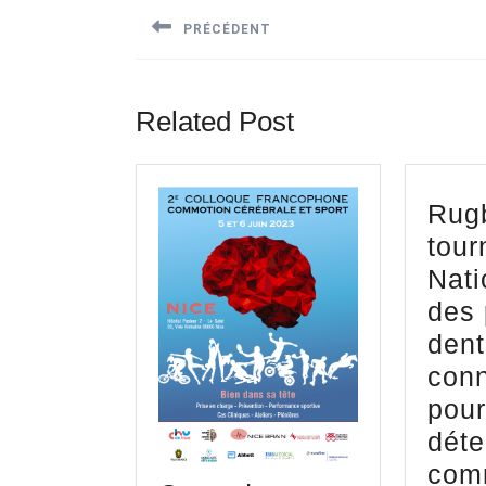
de
PRÉCÉDENT
l’article
Previous
post:
Related Post
Rugb
tour
Nati
des 
dent
con
pour 
déte
com