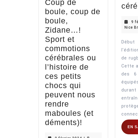
Coup de
céré
boule, coup de
boule,
9 f
Nice B
Zidane…!
Sport et
Début
commotions
l’éditi
cérébrales ou
de rugb
l’histoire de
Cette a
des 6
ces petits
équip
chocs qui
du
peuvent nous
entra
rendre
protèg
maboules (et
connec
Coup
déments)!
EN S
de
9