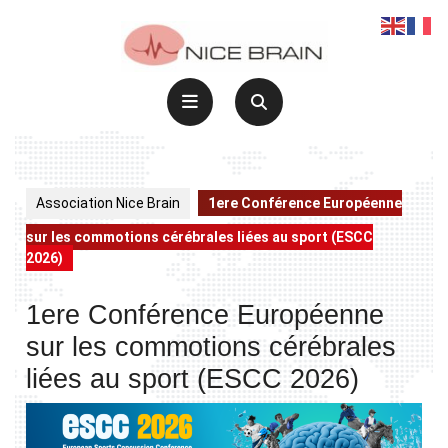
Skip
to
content
Open
Button
Association Nice Brain
1ere Conférence Européenne
sur les commotions cérébrales liées au sport (ESCC
2026)
1ere Conférence Européenne
sur les commotions cérébrales
liées au sport (ESCC 2026)