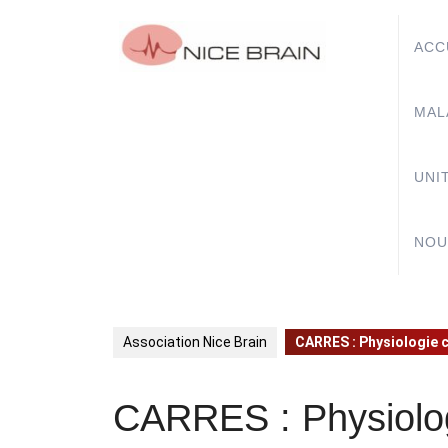
Skip
to
ACC
content
MAL
UNI
NOU
Association Nice Brain
CARRES : Physiologie ca
CARRES : Physiologie