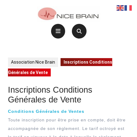
Skip
to
content
Open
Button
Association Nice Brain
Inscriptions Conditions
Générales de Vente
Inscriptions Conditions
Générales de Vente
Conditions Générales de Ventes
Toute inscription pour être prise en compte, doit être
accompagnée de son règlement. Le tarif octroyé est
le tarif en vigueur à la date à laquelle le règlement