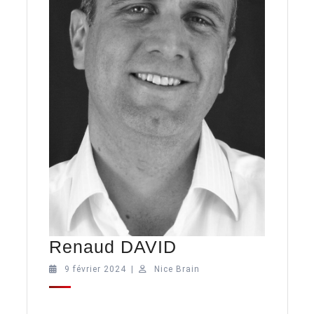
Renaud
Renaud DAVID
DAVID
9
Nice
9 février 2024
|
Nice Brain
février
Brain
2024