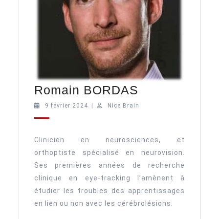
Romain
Romain BORDAS
BORDAS
9
Nice
9 février 2024
|
Nice Brain
février
Brain
2024
Clinicien en neurosciences, et
orthoptiste spécialisé en neurovision.
Ses premières années de recherche
clinique en eye-tracking l’amènent à
étudier les troubles des apprentissages
en lien ou non avec les cérébrolésions.