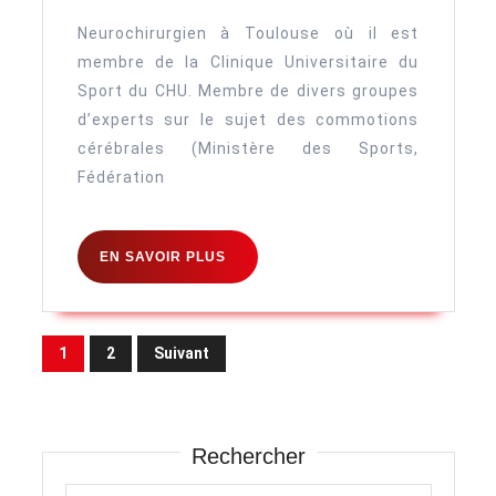
Neurochirurgien à Toulouse où il est
membre de la Clinique Universitaire du
Sport du CHU. Membre de divers groupes
d’experts sur le sujet des commotions
cérébrales (Ministère des Sports,
Fédération
EN
EN SAVOIR PLUS
SAVOIR
PLUS
Pagination
1
2
Suivant
des
publications
Rechercher