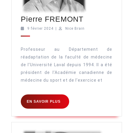
Pierre
Pierre FREMONT
FREMONT
9
Nice
9 février 2024
|
Nice Brain
février
Brain
2024
Professeur au Département de
réadaptation de la faculté de médecine
de l’Université Laval depuis 1994. Il a été
président de l’Académie canadienne de
médecine du sport et de l’exercice et
EN
EN SAVOIR PLUS
SAVOIR
PLUS