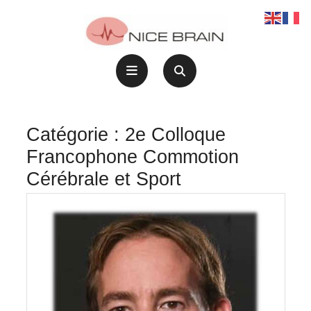
Skip
to
content
Open
Button
Catégorie :
2e Colloque
Francophone Commotion
Cérébrale et Sport