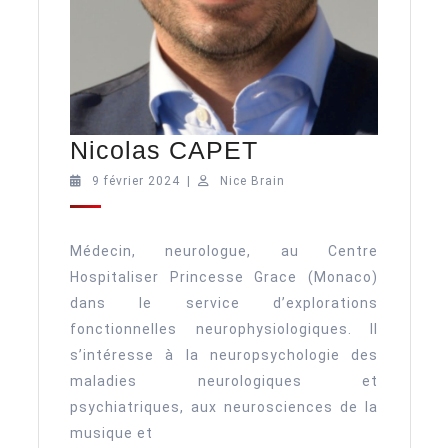
Nicolas
Nicolas CAPET
CAPET
9
Nice
9 février 2024
|
Nice Brain
février
Brain
2024
Médecin, neurologue, au Centre
Hospitaliser Princesse Grace (Monaco)
dans le service d’explorations
fonctionnelles neurophysiologiques. Il
s’intéresse à la neuropsychologie des
maladies neurologiques et
psychiatriques, aux neurosciences de la
musique et