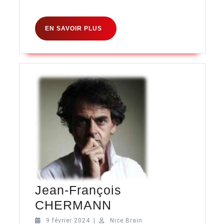
EN
EN SAVOIR PLUS
SAVOIR
PLUS
Jean-François
Jean-
CHERMANN
François
9
Nice
9 février 2024
|
Nice Brain