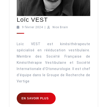
Loïc
Loïc VEST
VEST
9
Nice
9 février 2024
|
Nice Brain
février
Brain
2024
Loïc VEST est kinésithérapeute
spécialisé en rééducation vestibulaire.
Membre des Société Française de
Kinésithérapie Vestibulaire et Société
Internationale d’Otoneurologie. Il est chef
d’équipe dans le Groupe de Recherche de
Vertige
EN
EN SAVOIR PLUS
SAVOIR
PLUS