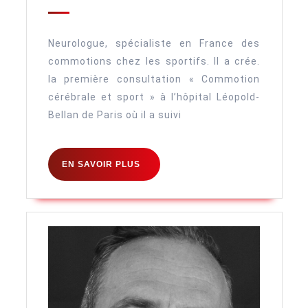
février
Brain
CHERMANN
2024
Neurologue, spécialiste en France des
commotions chez les sportifs. Il a crée.
la première consultation « Commotion
cérébrale et sport » à l’hôpital Léopold-
Bellan de Paris où il a suivi
EN
EN SAVOIR PLUS
SAVOIR
PLUS