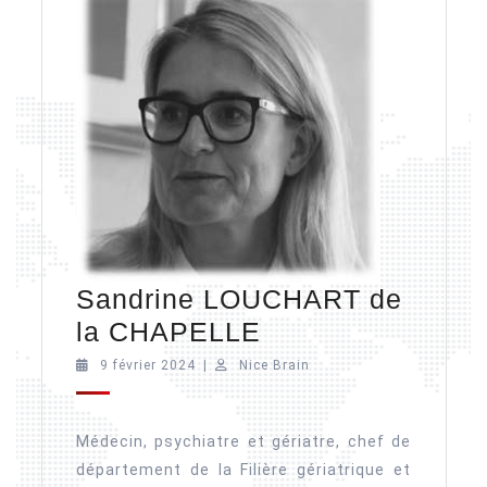
Sandrine LOUCHART de
Sandrine
la CHAPELLE
LOUCHART
9
Nice
9 février 2024
|
Nice Brain
février
Brain
de
2024
la
Médecin, psychiatre et gériatre, chef de
CHAPELLE
département de la Filière gériatrique et