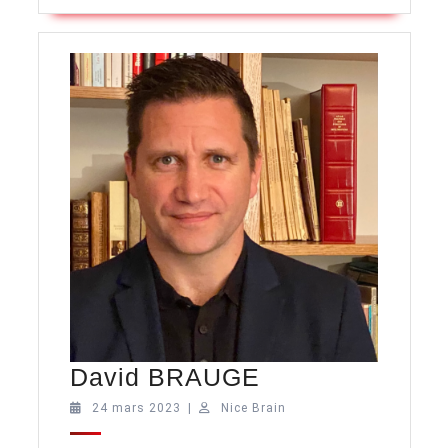
David
David BRAUGE
BRAUGE
24
Nice
24 mars 2023
|
Nice Brain
mars
Brain
2023